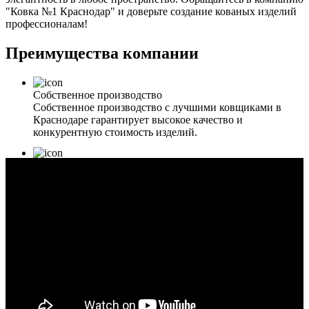
"Ковка №1 Краснодар" и доверьте создание кованых изделий
профессионалам!
Преимущества компании
Собственное производство
Собственное производство с лучшими ковщиками в
Краснодаре гарантирует высокое качество и
конкурентную стоимость изделий.
Выставочные образцы
Возможность посмотреть и оценить наши кованые
изделия вживую, ощутить их прочность и изысканность
дизайна.
Работаем по договору
Работаем по договору, что обеспечивает прозрачность и
надежность сделки для наших клиентов.
Бесплатная доставка