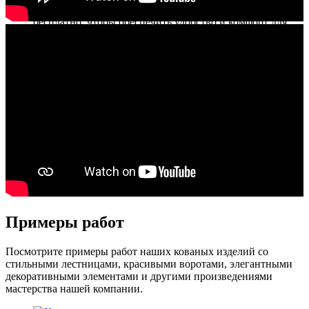
Мы доставляем ваши кованые изделия по Краснодару
бесплатно, чтобы обеспечить удобство и комфорт для
наших клиентов.
Лучшие кузнецы
Мы собрали лучшую команду кузнецов и готовы
гарантировать вам высокое качество кованых изделий.
Изделие по эскизу
Можем разработать индивидуальное кованое изделие по
вашему дизайн-проекту.
Примеры работ
Посмотрите примеры работ наших кованых изделий со
стильными лестницами, красивыми воротами, элегантными
декоративными элементами и другими произведениями
мастерства нашей компании.